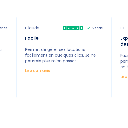
Claude
CB
érifié
Vérifié
Facile
Exp
de
a
Permet de gérer ses locations
facilement en quelques clics. Je ne
Faci
pourrais plus m'en passer.
per
en 
Lire son avis
Lir