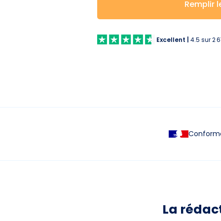
Remplir l
Excellent
|
4.5
sur
2 
Conforme 
La rédac