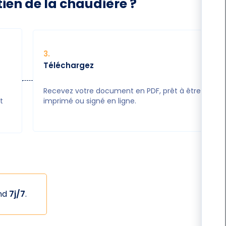
en de la chaudière ?
3
.
Téléchargez
Recevez votre document en PDF, prêt à être
t
imprimé ou signé en ligne.
ond
7j/7
.