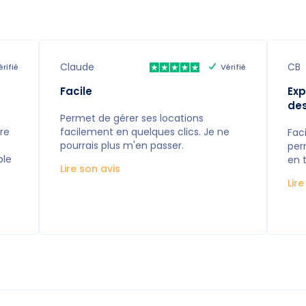
Claude
CB
érifié
Vérifié
Facile
Exp
de
Permet de gérer ses locations
re
facilement en quelques clics. Je ne
Faci
pourrais plus m'en passer.
per
ble
en 
Lire son avis
Lir