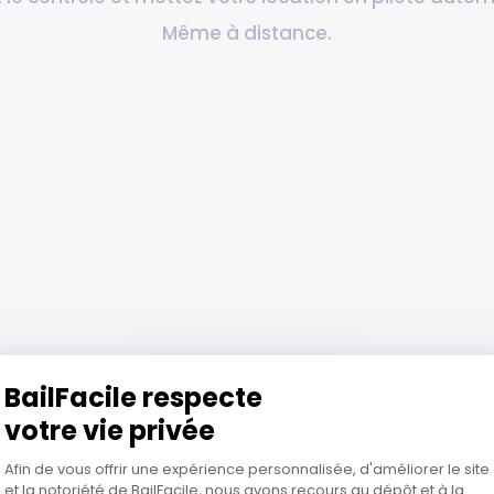
Même à distance.
BailFacile respecte
votre vie privée
Plateforme de Gestion du Consentem
Afin de vous offrir une expérience personnalisée, d'améliorer le site
et la notoriété de BailFacile, nous avons recours au dépôt et à la