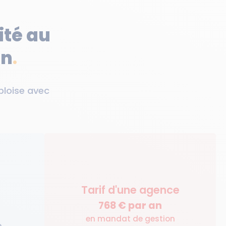
ité au
in
.
bloise avec
Tarif d'une agence
768
€ par an
en mandat de gestion
e