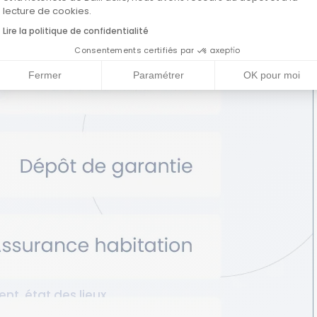
Axeptio consent
lecture de cookies.
Lire la politique de confidentialité
Consentements certifiés par
Fermer
Paramétrer
OK pour moi
amais aussi
t, état des lieux...
 les documents dont