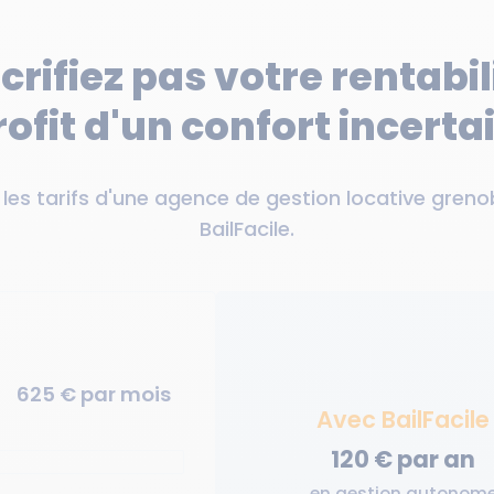
crifiez pas votre rentabil
rofit d'un confort incerta
es tarifs d'une agence de gestion locative greno
BailFacile.
625
€ par mois
Avec BailFacile
120 € par an
en gestion autonom