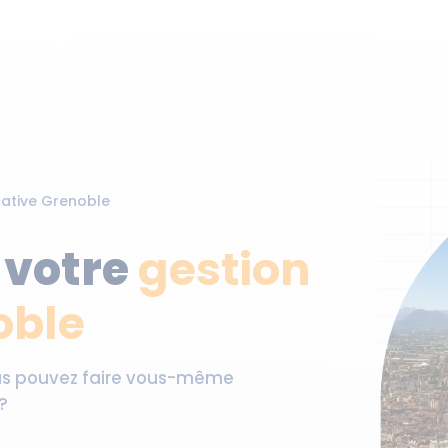
cative
Grenoble
 votre
gestion
oble
ous pouvez faire vous-même
?