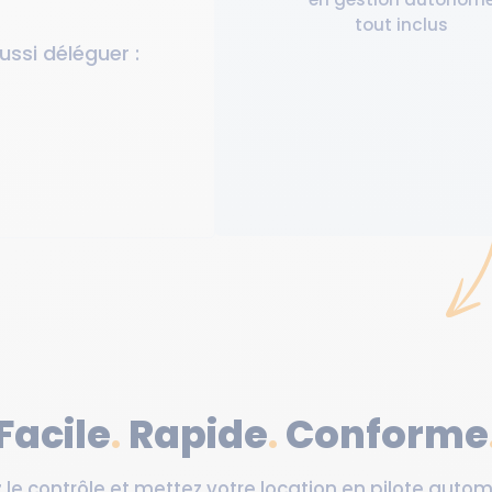
tout inclus
ussi déléguer :
Facile
.
Rapide
.
Conforme
le contrôle et mettez votre location en pilote auto