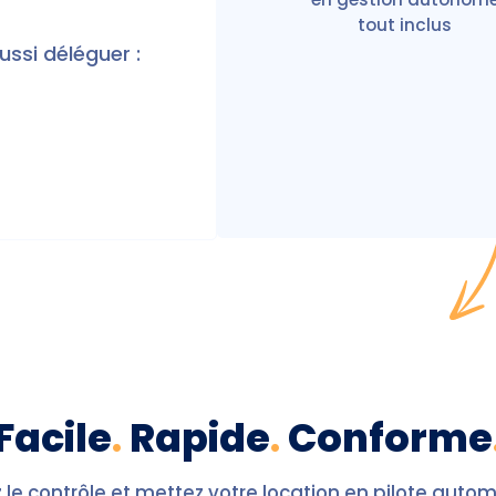
tout inclus
ussi déléguer :
Facile
.
Rapide
.
Conforme
le contrôle et mettez votre location en pilote auto