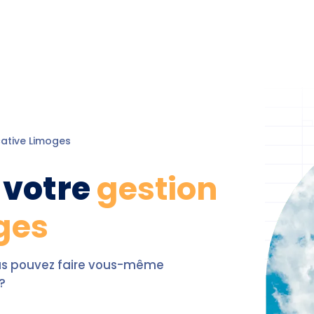
cative
Limoges
 votre
gestion
ges
ous pouvez faire vous-même
?