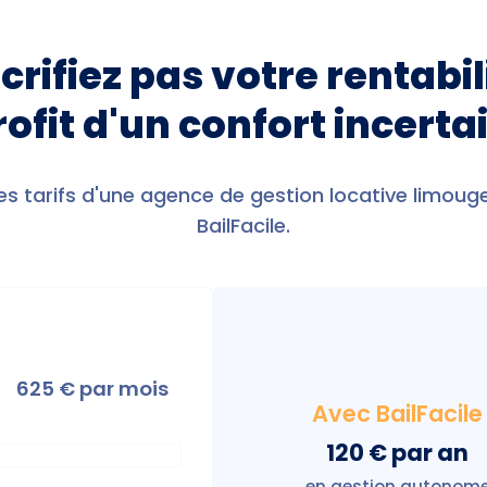
crifiez pas votre rentabil
rofit d'un confort incerta
s tarifs d'une agence de gestion locative limou
BailFacile.
625
€ par mois
Avec BailFacile
120 € par an
en gestion autonom