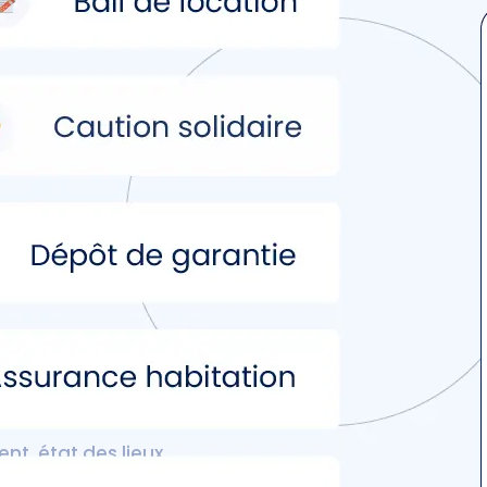
amais aussi
t, état des lieux...
 les documents dont