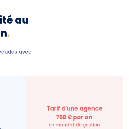
ité au
in
.
geaudes avec
Tarif d'une agence
768
€ par an
en mandat de gestion
e