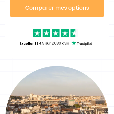
Comparer mes options
Excellent
|
4.5
sur
2 680
avis