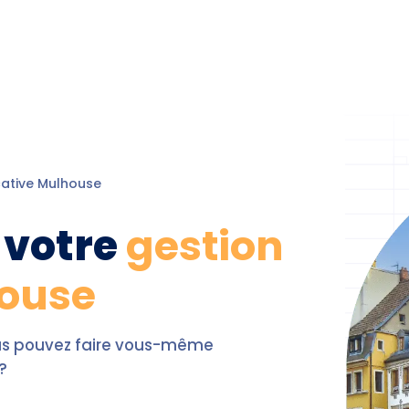
cative
Mulhouse
 votre
gestion
house
ous pouvez faire vous-même
?