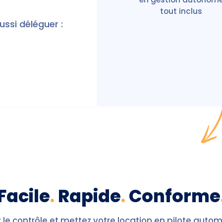
tout inclus
ussi déléguer :
Facile
.
Rapide
.
Conforme
le contrôle et mettez votre location en pilote auto