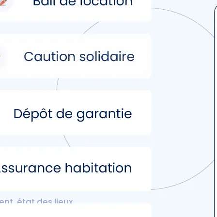
amais aussi
t, état des lieux...
 les documents dont