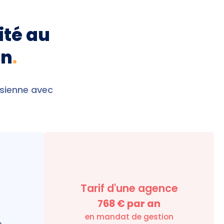
ité au
in
.
usienne avec
Tarif d'une agence
768
€ par an
en mandat de gestion
e