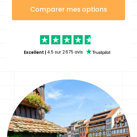
Comparer mes options
Excellent
|
4.5
sur
2 675
avis