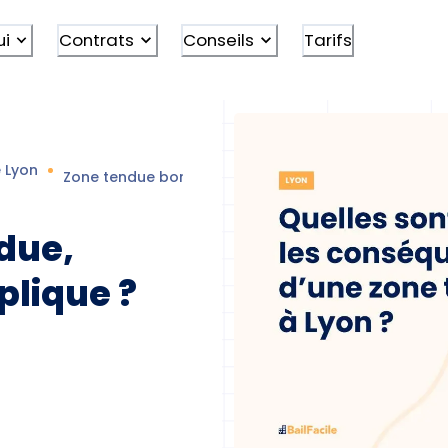
ui
Contrats
Conseils
Tarifs
e
Lyon
Zone tendue bordeaux
due,
plique ?