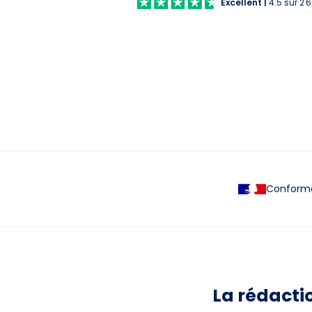
Excellent
|
4.5
sur
2 
Conforme 
La rédacti