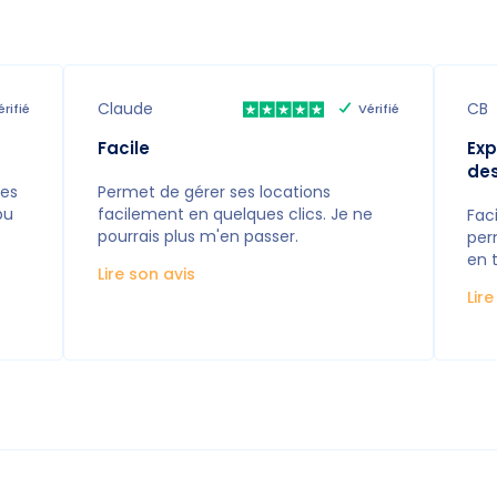
Claude
CB
érifié
Vérifié
Facile
Exp
de
les
Permet de gérer ses locations
pu
facilement en quelques clics. Je ne
Faci
pourrais plus m'en passer.
per
en 
Lire son avis
Lir