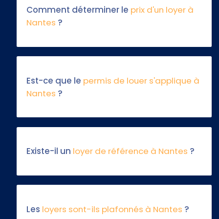
Comment déterminer le
prix d'un loyer à
Nantes
?
Est-ce que le
permis de louer s'applique à
Nantes
?
Existe-il un
loyer de référence à Nantes
?
Les
loyers sont-ils plafonnés à Nantes
?