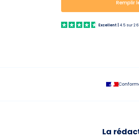
Remplir l
Excellent
|
4.5
sur
2 
Conforme 
La rédac