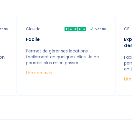
Claude
CB
érifié
Vérifié
Facile
Exp
de
Permet de gérer ses locations
facilement en quelques clics. Je ne
ion
Faci
pourrais plus m'en passer.
per
en 
Lire son avis
Lir