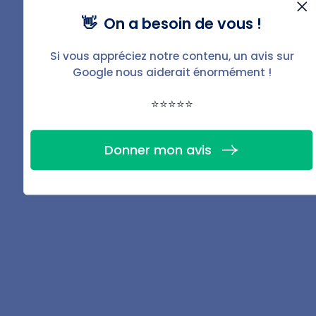
Téléchargez la fiche
👋 On a besoin de vous !
PDF de ce guide
Si vous appréciez notre contenu, un avis sur
Google nous aiderait énormément !
⭐⭐⭐⭐⭐
Télécharger
Donner mon avis
Partager