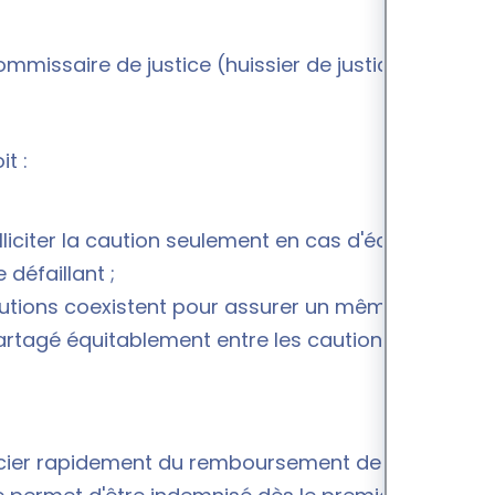
issaire de justice (huissier de justice) ;
t :
lliciter la caution seulement en cas d'échec des
défaillant ;
 cautions coexistent pour assurer un même
partagé équitablement entre les cautions.
néficier rapidement du remboursement des sommes