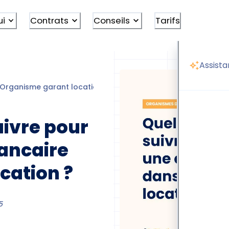
ui
Contrats
Conseils
Tarifs
Assista
Organisme garant location
Caution bancaire location
ivre pour
bancaire
cation ?
5