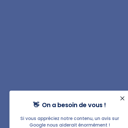
Téléchargez la fiche
PDF de ce guide
Télécharger
Sources
Legifrance.gouv.fr
-
Contrats type de
location de logements
👋 On a besoin de vous !
Service-public.fr
-
Les obligations du
propriétaire
Si vous appréciez notre contenu, un avis sur
Legifrance.gouv.fr
-
Liste des réparations
Google nous aiderait énormément !