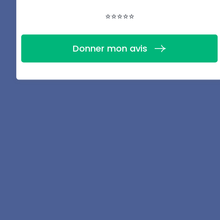
locatives
⭐⭐⭐⭐⭐
Partager
Donner mon avis
Rédigé par
Thomas
Girodon
Après 10 années à exercer en tant que
Chargé de Gestion Locative puis