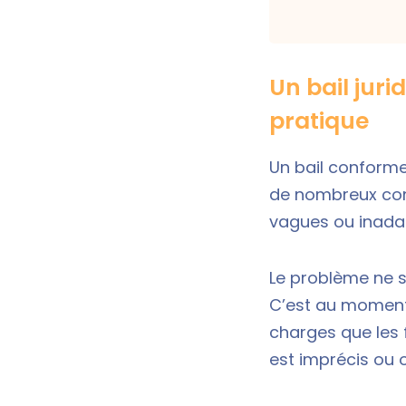
Un bail juri
pratique
Un bail conforme 
de nombreux cont
vagues ou inadapt
Le problème ne 
C’est au moment 
charges que les f
est imprécis ou o