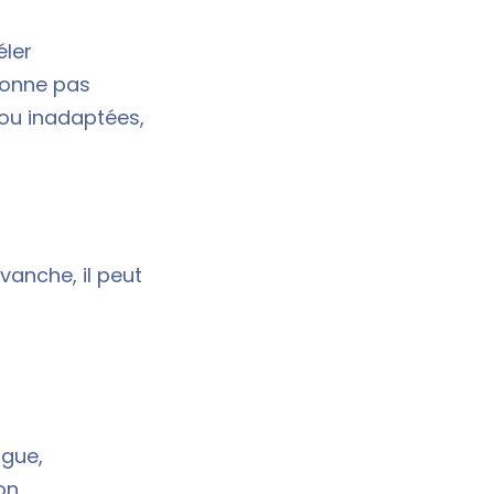
éler
tionne pas
 ou inadaptées,
evanche, il peut
ague,
on,