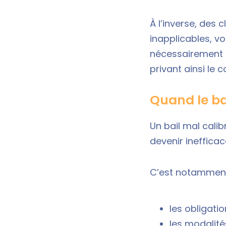
À l’inverse, des
inapplicables, vo
nécessairement l
privant ainsi le 
Quand le ba
Un bail mal calibr
devenir inefficac
C’est notamment 
les obligati
les modalité