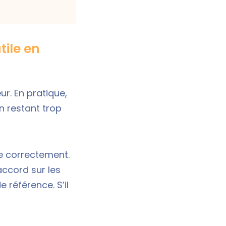
tile en
ur. En pratique,
n restant trop
e correctement.
accord sur les
e référence. S’il