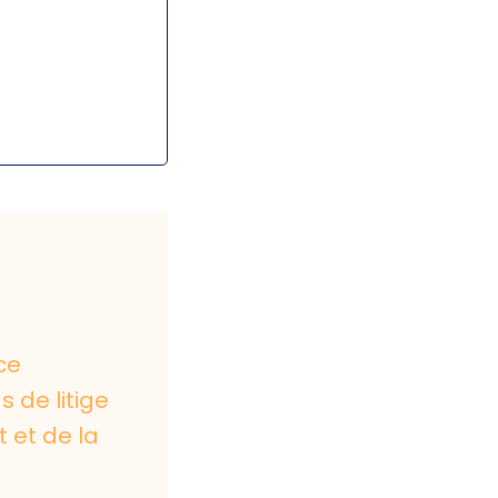
ce
 de litige
t et de la