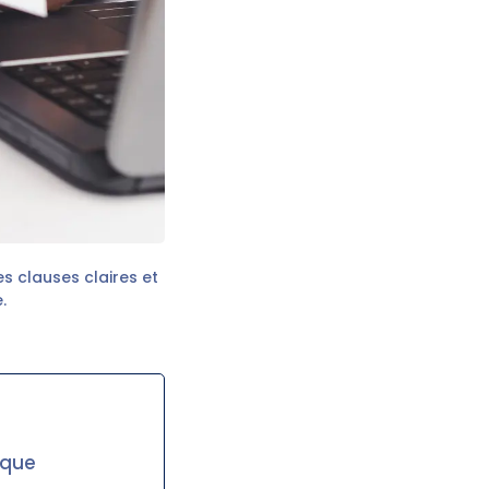
es clauses claires et
.
ique