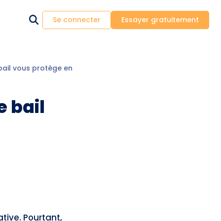
Se connecter
Essayer gratuitement
ail vous protège en cas de litige ?
 bail
ive. Pourtant,