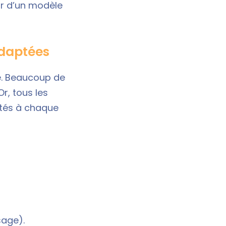
tir d’un modèle
adaptées
té. Beaucoup de
Or, tous les
ptés à chaque
sage).