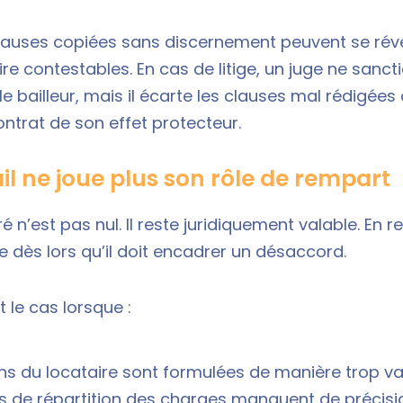
 clauses copiées sans discernement peuvent se rév
ire contestables. En cas de litige, un juge ne sanc
e bailleur, mais il écarte les clauses mal rédigées
contrat de son effet protecteur.
il ne joue plus son rôle de rempart
é n’est pas nul. Il reste juridiquement valable. En r
e dès lors qu’il doit encadrer un désaccord.
le cas lorsque :
ons du locataire sont formulées de manière trop v
s de répartition des charges manquent de précisi