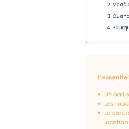
Modèle
Quand 
Pourquo
L’essentiel
Un bail 
Les modè
Le contra
location