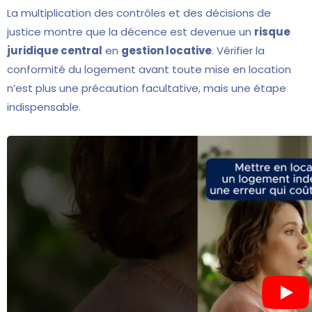
La multiplication des contrôles et des décisions de
justice montre que la décence est devenue un
risque
juridique central
en
gestion locative
. Vérifier la
conformité du logement avant toute mise en location
n’est plus une précaution facultative, mais une étape
indispensable.