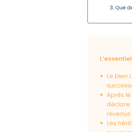
Que de
L’essentiel
Le bien 
successo
Après le
déclare 
revenus 
Les hérit