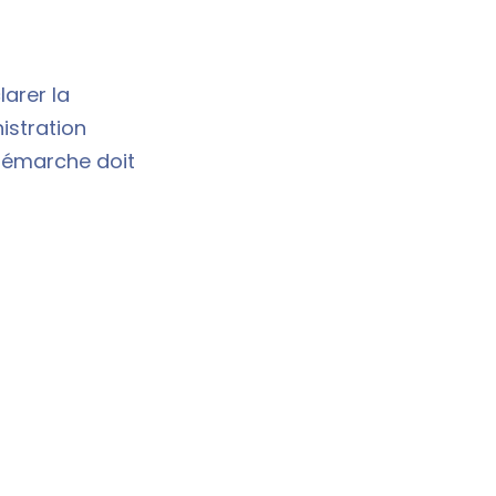
larer la
nistration
 démarche doit