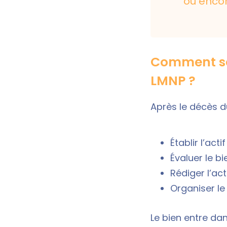
ou encor
Comment se 
LMNP ?
Après le décès du 
Établir l’act
Évaluer le b
Rédiger l’act
Organiser le 
Le bien entre da