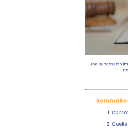
Une succession impl
no
Sommaire
Commen
Quelles