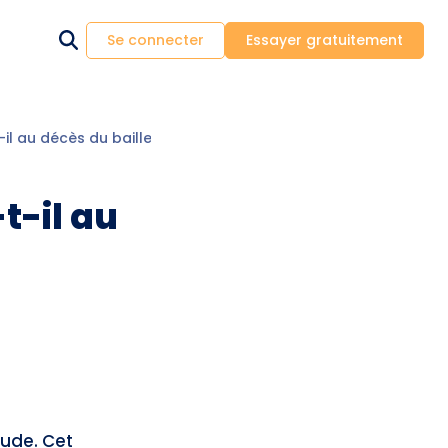
Se connecter
Essayer gratuitement
l au décès du bailleur ?
t-il au
tude. Cet