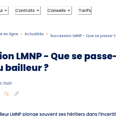
ui
Contrats
Conseils
Tarifs
e en ligne
Actualités
Succession LMNP - Que se passe-t-i
on LMNP - Que se passe-
 bailleur ?
à 7h00
lleur LMNP plonge souvent ses héritiers dans l’incerti