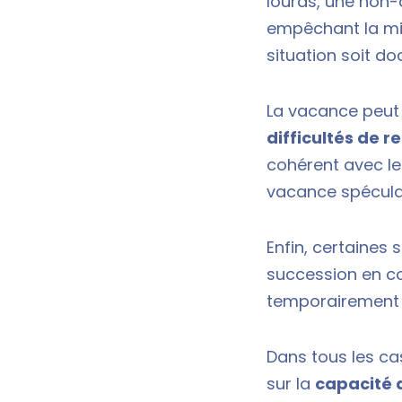
lourds, une non-
empêchant la mise
situation soit d
La vacance peut 
difficultés de r
cohérent avec le
vacance spécula
Enfin, certaines 
succession en co
temporairement t
Dans tous les ca
sur la
capacité d