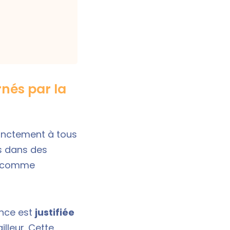
nés par la
tinctement à tous
s dans des
és comme
ance est
justifiée
lleur. Cette