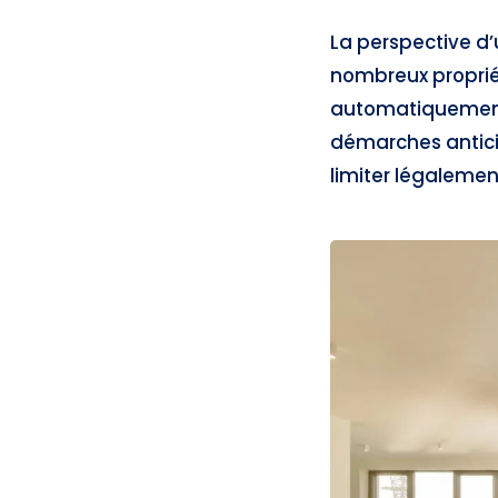
La perspective d’
nombreux propriét
automatiquement u
démarches anticip
limiter légalement