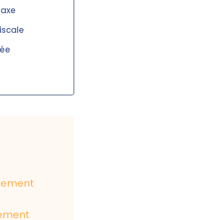
taxe
iscale
iée
quement
lement