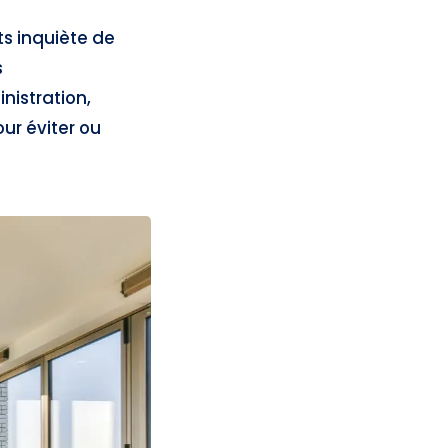
ts inquiète de
s
nistration,
ur éviter ou