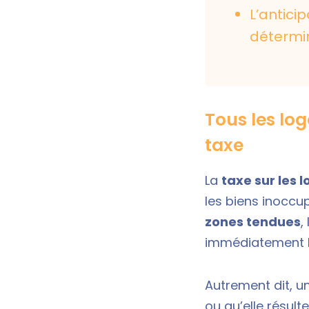
L’anticip
détermi
Tous les lo
taxe
La
taxe sur les
les biens inoccu
zones tendues
,
immédiatement h
Autrement dit, u
ou qu’elle résult