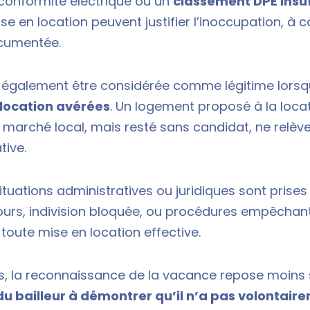
conformité électrique ou un
classement DPE insu
 en location peuvent justifier l’inoccupation, à c
ocumentée.
également être considérée comme légitime lorsqu’
elocation avérées
. Un logement proposé à la locat
 marché local, mais resté sans candidat, ne relève
tive.
situations administratives ou juridiques sont prise
urs, indivision bloquée, ou procédures empêchan
oute mise en location effective.
s, la reconnaissance de la vacance repose moins 
u bailleur à démontrer qu’il n’a pas volontaire