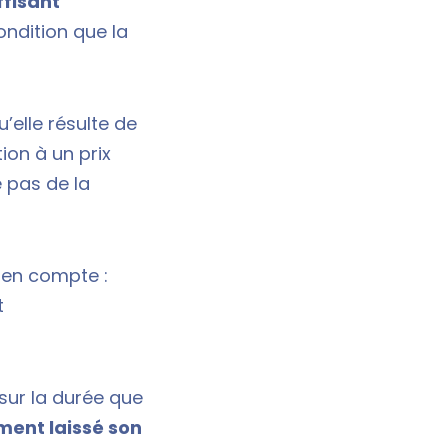
ffisant
ondition que la
elle résulte de
ion à un prix
 pas de la
s en compte :
t
sur la durée que
ment laissé son