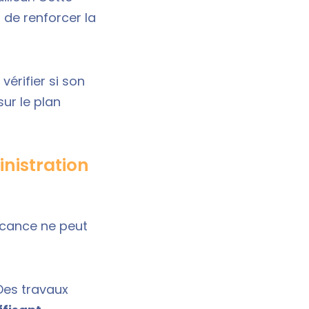
t de renforcer la
vérifier si son
ur le plan
nistration
vacance ne peut
 Des travaux