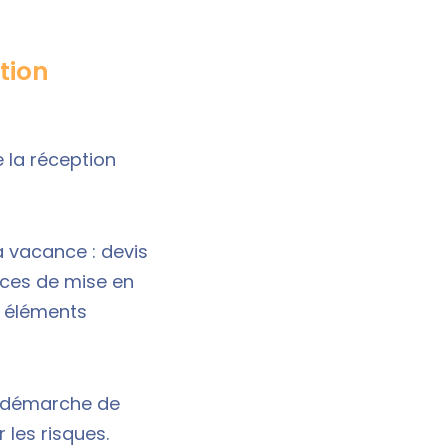
tion
e la réception
la vacance : devis
nces de mise en
s éléments
e démarche de
 les risques.