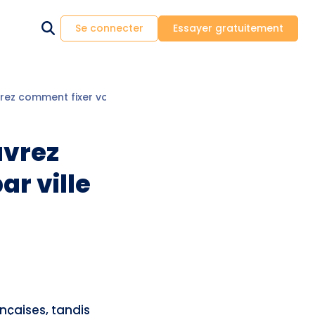
Se connecter
Essayer gratuitement
ez comment fixer votre loyer, ville par ville
uvrez
ar ville
nçaises, tandis