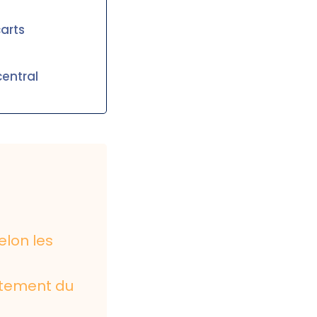
carts
central
elon les
rtement du