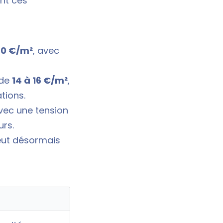
ent ces
30 €/m²
, avec
 de
14 à 16 €/m²
,
tions.
avec une tension
urs.
peut désormais