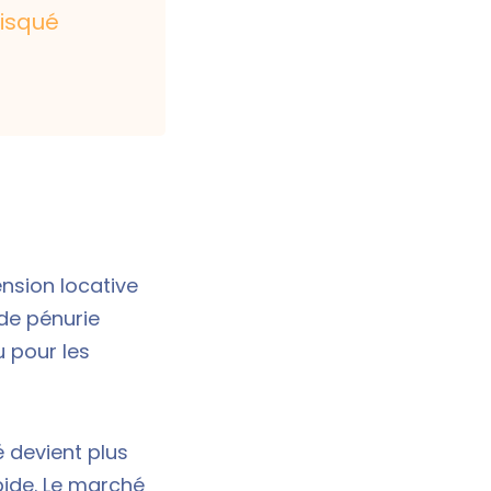
risqué
nsion locative
de pénurie
u pour les
é devient plus
apide. Le marché