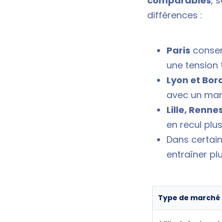
comparables
, 
différences :
Paris
conser
une tension 
Lyon et Bo
avec un marc
Lille, Renn
en recul plu
Dans certain
entraîner p
Type de marché