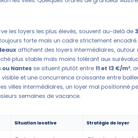
selon les villes. Quelques ordres de grandeur illustr
ve les loyers les plus élevés, souvent au-delà de
toujours forte mais un cadre strictement encadré.
rdeaux
affichent des loyers intermédiaires, autour
hé plus stable mais moins tolérant aux surévalua
es ou Nantes
se situent plutôt entre
11 et 13 €/m²
, 
s visible et une concurrence croissante entre baille
es villes intermédiaires, un loyer mal positionné 
lusieurs semaines de vacance.
Situation locative
Stratégie de loyer