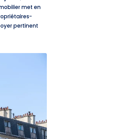
mmobilier met en
ropriétaires-
loyer pertinent