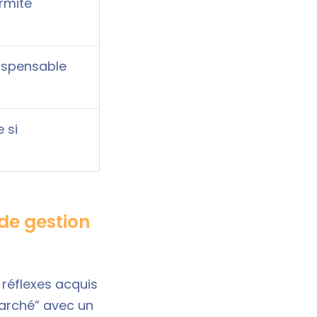
rmité
dispensable
 si
 de gestion
 réflexes acquis
marché” avec un