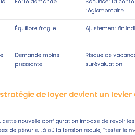
due
Forte demande
Sécuriser la confo
réglementaire
Équilibre fragile
Ajustement fin in
te
Demande moins
Risque de vacance
pressante
surévaluation
stratégie de loyer devient un levier
s, cette nouvelle configuration impose de revoir les
es de pénurie. Là où la tension recule, “tester le 