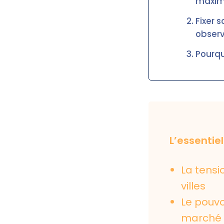
maxi
Fixer s
obser
Pourqu
L’essentiel
La tensi
villes
Le pouvo
marché 