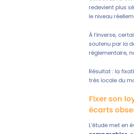
redevient plus s
le niveau réelle
À l’inverse, cert
soutenu par la d
réglementaire, 
Résultat : la fix
très locale du m
Fixer son lo
écarts obse
L’étude met en 