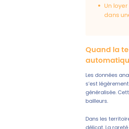
Un loyer
dans un
Quand la ten
automatiq
Les données ana
s’est légèrement
généralisée. Cet
bailleurs.
Dans les territoi
délicat. La raret