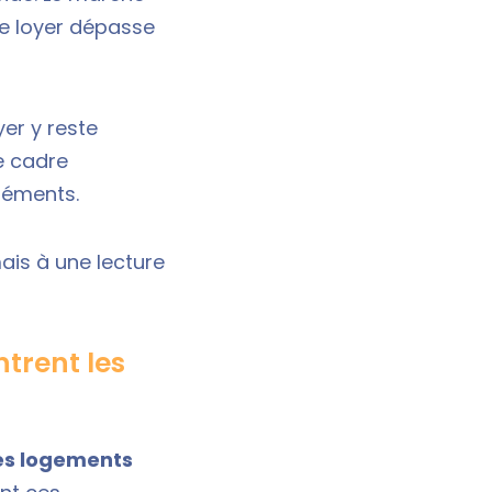
le loyer dépasse
yer y reste
e cadre
léments.
mais à une lecture
ntrent les
des logements