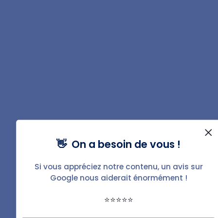
jour du mois suivant l'envoi de la notification.
Vous souhaitez gérer
votre bien ?
Avec BailFacile, c'est simple,
efficace et sans stress.
👋 On a besoin de vous !
Si vous appréciez notre contenu, un avis sur
Gérer mon bien
Google nous aiderait énormément !
⭐⭐⭐⭐⭐