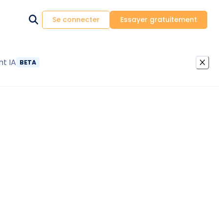
Se connecter
Essayer gratuitement
nt IA
BETA
éavis