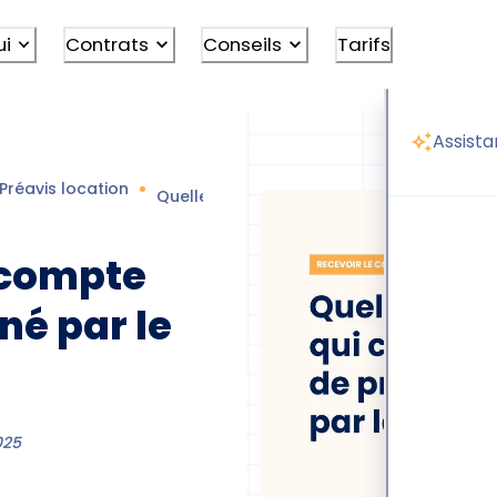
ui
Contrats
Conseils
Tarifs
Assista
Préavis location
Quelle est la date qui compte pour un pr
i compte
né par le
025