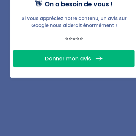
Téléchargez la fiche
👋 On a besoin de vous !
PDF de ce guide
Si vous appréciez notre contenu, un avis sur
Google nous aiderait énormément !
Télécharger
⭐⭐⭐⭐⭐
Donner mon avis
Partager