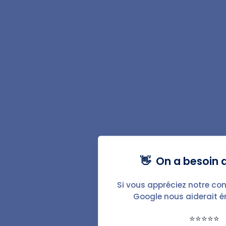
rédaction et plusieurs centaines de
contenus publiés, Sandrine est
aujourd'hui plus qu'experte sur le sujet
de la gestion locative. Elle facilite la vie
des lecteurs de BailFacile en leur
partageant ses savoirs de façon
synthétique et vulgarisée !
👋 On a besoin d
Si vous appréciez notre con
Google nous aiderait 
⭐⭐⭐⭐⭐