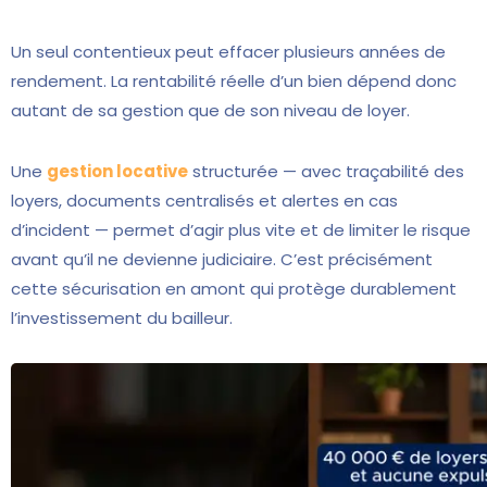
Un seul contentieux peut effacer plusieurs années de
rendement. La rentabilité réelle d’un bien dépend donc
autant de sa gestion que de son niveau de loyer.
Une
gestion locative
structurée — avec traçabilité des
loyers, documents centralisés et alertes en cas
d’incident — permet d’agir plus vite et de limiter le risque
avant qu’il ne devienne judiciaire. C’est précisément
cette sécurisation en amont qui protège durablement
l’investissement du bailleur.