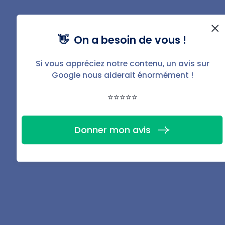
supplémentaires ou vérifier que le bailleur propose un
relogement compatible.
👋 On a besoin de vous !
L’expulsion est une procédure longue et exigeante. La
moindre erreur de formalisme peut bloquer
Si vous appréciez notre contenu, un avis sur
Google nous aiderait énormément !
l’avancement pendant des mois. L’automatisation via
BailFacile
apporte une vraie sécurité en centralisant
⭐⭐⭐⭐⭐
toutes les preuves nécessaires au dossier avocat, en
suivant automatiquement les délais légaux et en
Donner mon avis
garantissant la conformité de chaque étape jusqu’à
l’assignation.
FAQ
Comment expulser un squatteur ?
L’expulsion d’un squatteur suit une procédure accélérée.