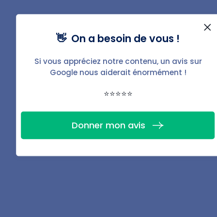
Récupération de certaines taxes et impôts
👋 On a besoin de vous !
Plusieurs taxes et impôts peuvent être mis à
charge du locataire lorsqu’une clause est prévue
Si vous appréciez notre contenu, un avis sur
au bail :
Google nous aiderait énormément !
Taxe foncière ;
⭐⭐⭐⭐⭐
Taxe sur les ordures ménagères ;
Taxe de balayage ;
Taxe annuelle sur les bureaux.
Donner mon avis
Réduction de l'impôt sur les recettes locatives
Le montant des recettes locatives à déclarer peut
bénéficier d'abattements forfaitaires ou au réel