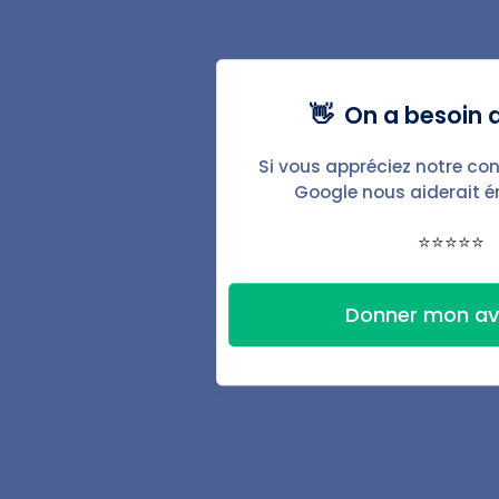
Baux & documents
État des lieux
👋 On a besoin d
Automatisations
Si vous appréciez notre con
Google nous aiderait 
Signature électronique
⭐⭐⭐⭐⭐
Espace locataire
Suivi des finances
Donner mon av
Accompagnement
Ressources
Guide du bailleur