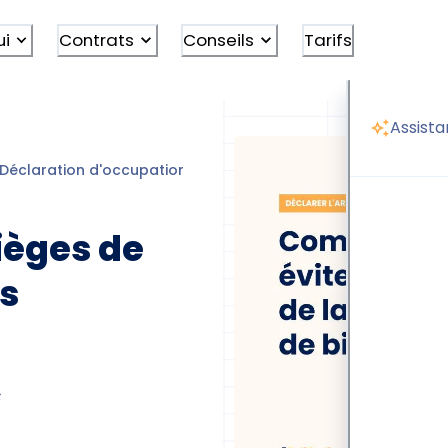
ui
Contrats
Conseils
Tarifs
Assista
Déclaration d'occupation
Déclaration des biens immobilie
ièges de
ns
5