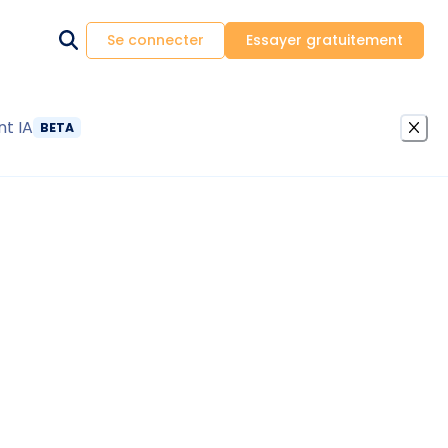
Se connecter
Essayer gratuitement
nt IA
BETA
rs pièges