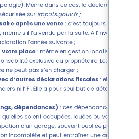
ypologie). Même dans ce cas, la déclaration doit
 sécurisée sur
impots.gouv.fr ;
saire après une vente
: c’est toujours au
 même s’il l’a vendu par la suite. À l’inverse, un
claration l’année suivante ;
 votre place
: même en gestion locative
onsabilité exclusive du propriétaire. Les
ce ne peut pas s’en charger ;
ec d’autres déclarations fiscales
: elle ne
rs ni l’IFI. Elle a pour seul but de déterminer la
kings, dépendances)
: ces dépendances doivent
, qu’elles soient occupées, louées ou vacantes.
upation d’un garage
, souvent oubliée par les
tion incomplète et peut entraîner une amende ;