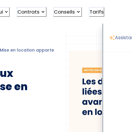
ui
Contrats
Conseils
Tarifs
Assista
Mise en location appartement
Déduction travaux avant mi
aux
se en