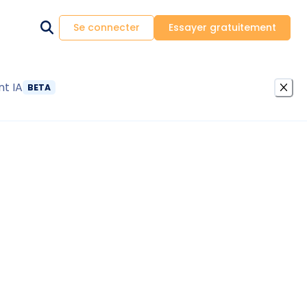
Se connecter
Essayer gratuitement
nt IA
BETA
se en location