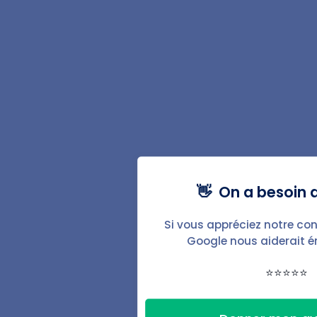
Régularisation des charges
Avis d'échéance de loyer
Augmentation du loyer
Lettre pour impayés
Fonctionnalités
👋 On a besoin d
Baux & documents
État des lieux
Si vous appréciez notre con
Google nous aiderait 
Automatisations
⭐⭐⭐⭐⭐
Signature électronique