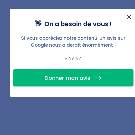
Oui
Non
👋 On a besoin de vous !
Achats avant mise en location (équipement du
Si vous appréciez notre contenu, un avis sur
logement)
Google nous aiderait énormément !
Oui
⭐⭐⭐⭐⭐
Non
Donner mon avis
Achats à usage potentiellement mixte
(personnel / locatif)
Oui
Non
Dépenses à désignation vague