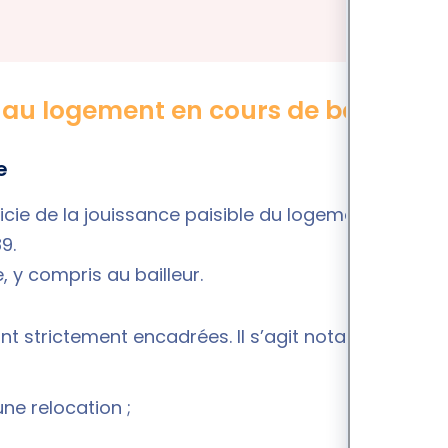
s au logement en cours de bail ?
e
ficie de la jouissance paisible du logement,
89
.
e, y compris au bailleur.
nt strictement encadrées. Il s’agit notamment :
une relocation ;