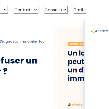
ui
Contrats
Conseils
Tarifs
Assista
Diagnostic immobilier location
Locataire-peut-il-refuser-
efuser un
 ?