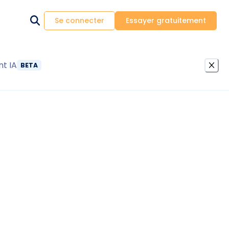
Se connecter
Essayer gratuitement
nt IA
BETA
diagnostic