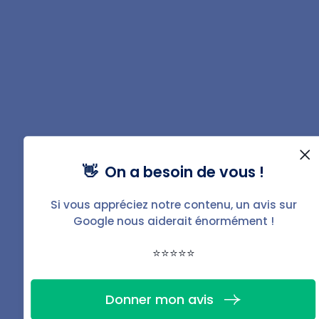
Rédigé par
Thomas
Girodon
👋 On a besoin de vous !
Après 10 années à exercer en tant que
Chargé de Gestion Locative puis
Si vous appréciez notre contenu, un avis sur
Chargé de Patrimoine, Thomas est
Google nous aiderait énormément !
aujourd'hui rédacteur indépendant. Il
⭐⭐⭐⭐⭐
partage ses savoirs sur la gestion
locative à travers des contenus simples
Donner mon avis
et concrets pour le plus grand bonheur