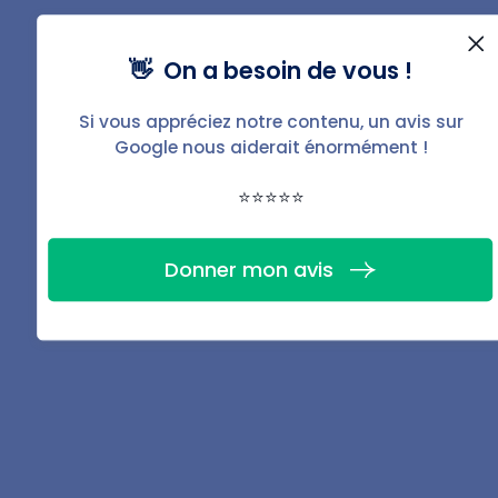
👋 On a besoin de vous !
Sources
Si vous appréciez notre contenu, un avis sur
Masecurite.interieur.gouv.fr
-
Plateforme de
Google nous aiderait énormément !
pré-plainte en ligne
⭐⭐⭐⭐⭐
Legifrance.gouv.fr
-
Arrêt n°91-11.729 du 9
décembre 1992
Donner mon avis
Legifrance.gouv.fr
-
Arrêt 10-21.515 du 17
novembre 2011
Partager