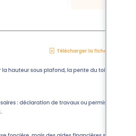
Télécharger la fiche en PDF
 la hauteur sous plafond, la pente du toit et la
aires : déclaration de travaux ou permis de
.
e foncière, mais des aides financières sont