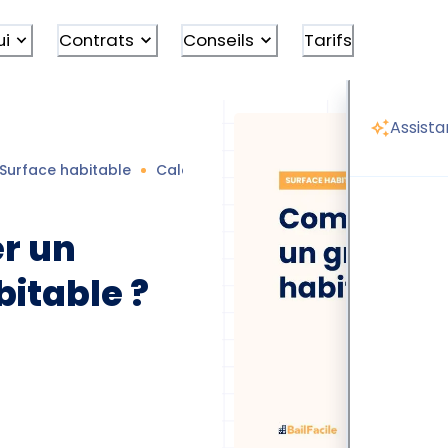
ui
Contrats
Conseils
Tarifs
Assista
Surface habitable
Calcul surface habitable
Transforme
r un
bitable ?