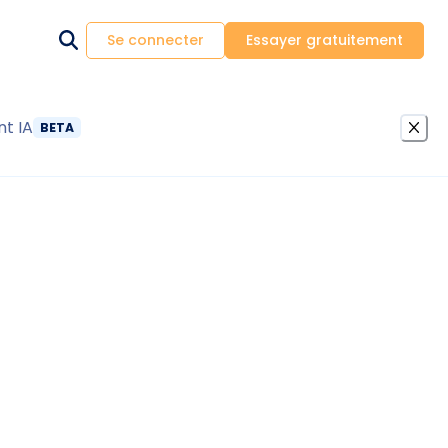
Se connecter
Essayer gratuitement
nt IA
BETA
r grenier en surface habitable