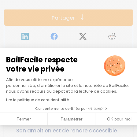
Partager
BailFacile respecte
votre vie privée
Plateforme de Gestion du Consent
Afin de vous offrir une expérience
personnalisée, d'améliorer le site et la notoriété de BailFacile,
Axeptio consent
nous avons recours au dépôt et à la lecture de cookies.
Rédigé par
Thibaud
Fily
Lire la politique de confidentialité
Consentements certifiés par
Thibaud est cofondateur de BailFacile
Fermer
Paramétrer
OK pour moi
et responsable du contenu éditorial.
Son ambition est de rendre accessible