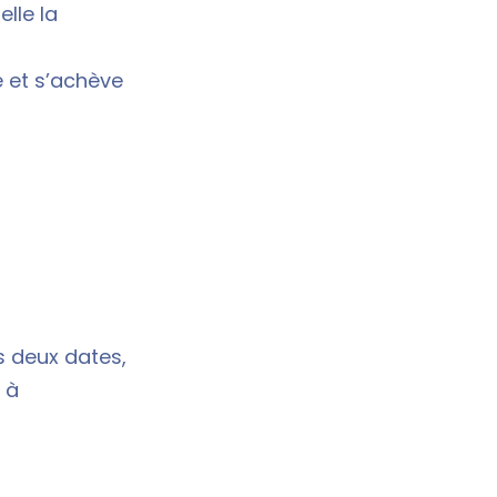
lle la
e et s’achève
s deux dates,
u à