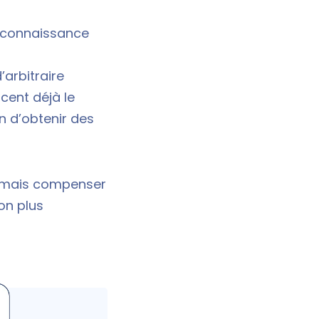
reconnaissance
’arbitraire
cent déjà le
n d’obtenir des
sormais compenser
non plus