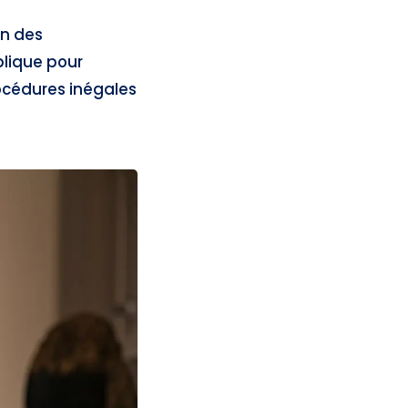
on des
blique pour
océdures inégales