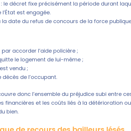
 le décret fixe précisément la période durant laque
 l’État est engagée.
la date du refus de concours de la force publiqu
it par accorder l’aide policière ;
 quitte le logement de lui-même ;
est vendu ;
 décès de l’occupant.
couvre donc l’ensemble du préjudice subi entre ce
es financières et les coûts liés à la détérioration o
du bien.
gue de recours des bailleurs lésés