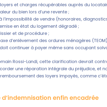
 loyers et charges récupérables auprès du locatair
aleur du bien lors d’une revente ;
s à l’impossibilité de vendre (honoraires, diagnostics,
 remise en état du logement dégradé ;
uissier et de procédure ;
a taxe d’enlèvement des ordures ménagères (TEOM)
 doit continuer à payer même sans occupant solva
main Rossi-Landi, cette clarification devrait contr
corder une réparation intégrale du préjudice, et n
e remboursement des loyers impayés, comme c’éta
 d’indemnisation enfin encadrée