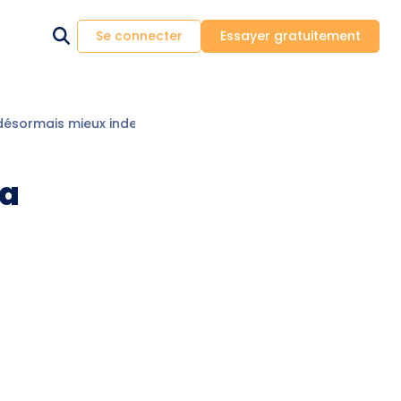
Se connecter
Essayer gratuitement
a désormais mieux indemniser les propriétaires
ra