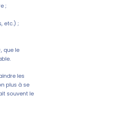
e ;
 etc.) ;
, que le
ble.
aindre les
on plus à se
it souvent le