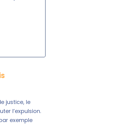
is
 justice, le
ter l’expulsion.
 par exemple