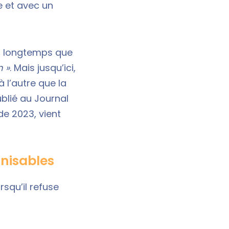
e et avec un
is longtemps que
n »
. Mais jusqu’ici,
 l’autre que la
blié au Journal
de 2023, vient
mnisables
squ’il refuse