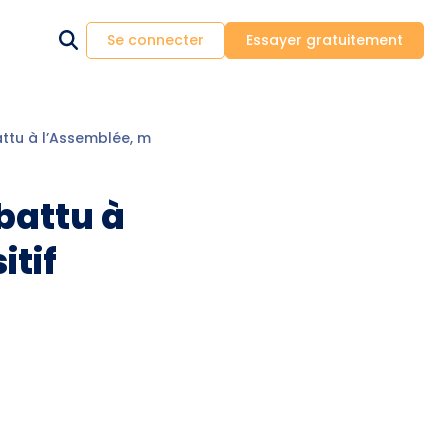
Se connecter
Essayer gratuitement
battu à l’Assemblée, mais vers un dispositif minimal pour les pr
ébattu à
itif