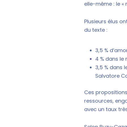
elle-même : le 
Plusieurs élus o
du texte :
3,5 % d’amor
4 % dans le 
3,5 % dans l
Salvatore Ca
Ces propositions
ressources, enga
avec un taux très
Selon Buzy-Cazau