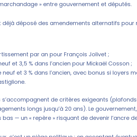
« marchandage » entre gouvernement et députés.
nt déjà déposé des amendements alternatifs pour r
tissement par an pour François Jolivet ;
neuf et 3,5 % dans l’ancien pour Mickaël Cosson ;
e neuf et 3 % dans l’ancien, avec bonus si loyers m
stiglione.
 s’accompagnent de critères exigeants (plafonds 
gements longs jusqu’à 20 ans). Le gouvernement, lu
 bas — un « repère » risquant de devenir l’ancre de
x, c’est un piège politique : en acceptant éventu