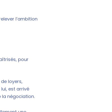
elever l’ambition
aîtrisés, pour
de loyers,
i, est arrivé
 la négociation.
ellement une