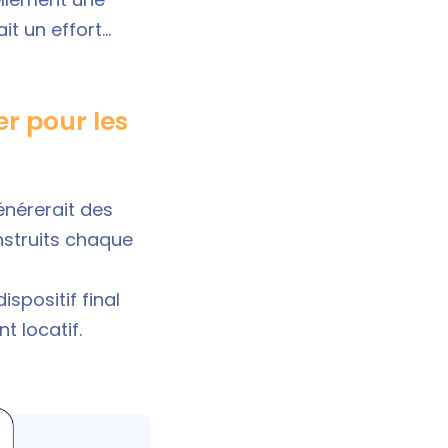
it un effort…
er pour les
énérerait des
nstruits chaque
ispositif final
t locatif.