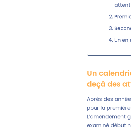
attent
Premier
Second
Un enj
Un calendrie
deçà des at
Après des années 
pour la première
L’amendement gou
examiné début n