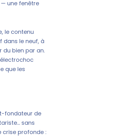
e — une fenêtre
e, le contenu
 dans le neuf, à
ur du bien par an.
 électrochoc
me que les
nt-fondateur de
ntariste… sans
 crise profonde :