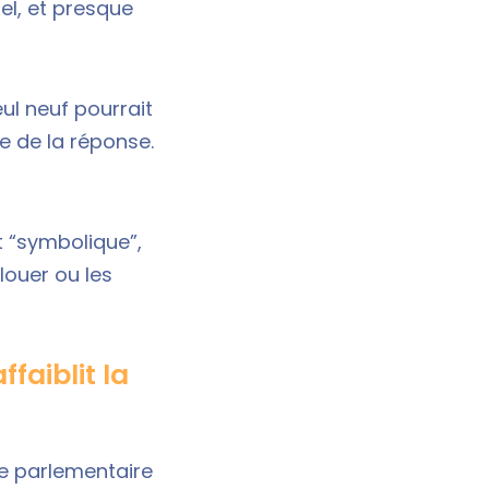
nel
, et presque
ul neuf pourrait
se de la réponse.
ut “symbolique”,
louer ou les
faiblit la
e parlementaire