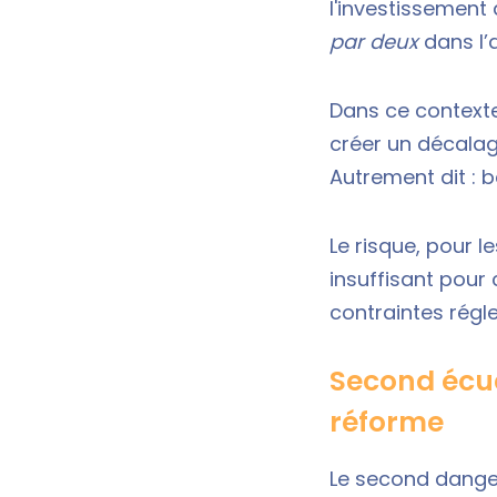
l'investissement
par deux
dans l’
Dans ce contexte
créer un décalage
Autrement dit : b
Le risque, pour l
insuffisant pour 
contraintes régl
Second écuei
réforme
Le second dange