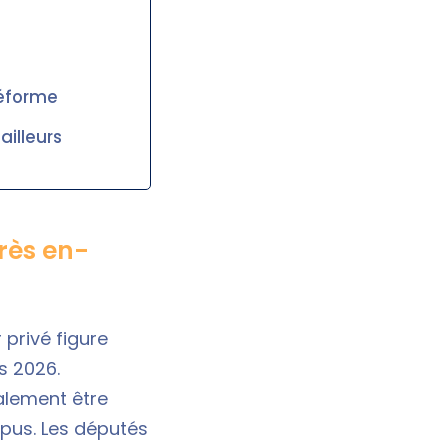
réforme
ailleurs
très en-
 privé figure
s 2026.
ialement être
pus. Les députés