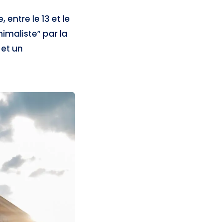
 entre le 13 et le
imaliste” par la
 et un