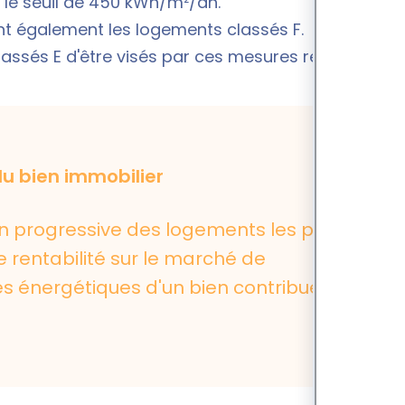
 le seuil de 450 kWh/m²/an.
ont également les logements classés F.
assés E d'être visés par ces mesures restrictives.
du bien immobilier
ion progressive des logements les plus
 rentabilité sur le marché de
es énergétiques d'un bien contribue ainsi