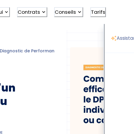
ui
Contrats
Conseils
Tarifs
Assista
Diagnostic de Performance Énergétique (DPE)
Comment am
'un
ou
5