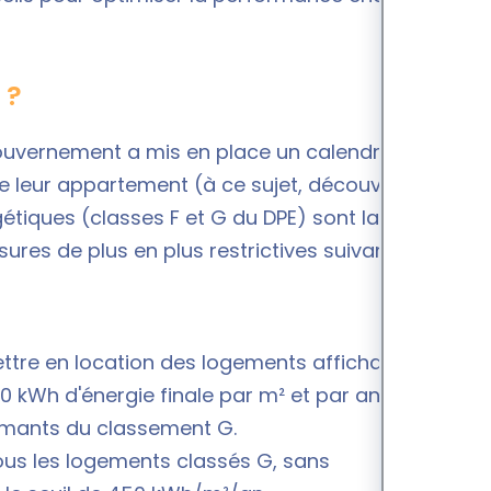
 ?
gouvernement a mis en place un calendrier précis
 de leur appartement (à ce sujet, découvrez la
gétiques (classes F et G du DPE) sont la cible
esures de plus en plus restrictives suivant cette
 mettre en location des logements affichant une
kWh d'énergie finale par m² et par an, ce qui
rmants du classement G.
tous les logements classés G, sans