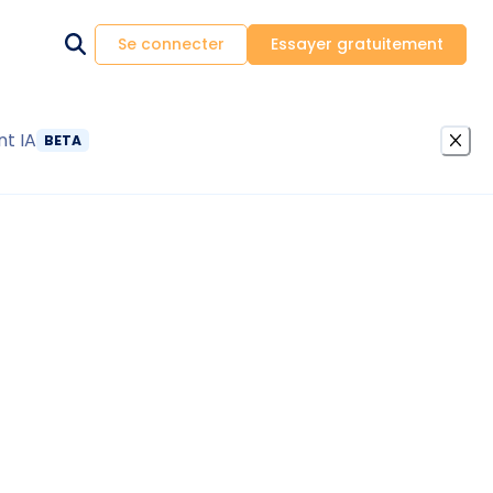
Se connecter
Essayer gratuitement
nt IA
BETA
éliorer DPE