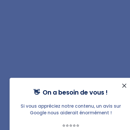
spécifique prévoit le partage des frais.
FAQ
Existe-t-il une alternative au constat
d'huissier avant travaux ?
Malheureusement, il n'existe aucune alternative à ce
constat. Seul un constat réalisé par un commissaire de
justice est reconnu par les tribunaux. Les photos prises
par le propriétaire avant les travaux n'ont pas de
véritables valeurs juridiques en cas de litige.
👋 On a besoin de vous !
Faut-il faire un constat d'huissier
Si vous appréciez notre contenu, un avis sur
avant de faire des travaux dans un
Google nous aiderait énormément !
appartement en copropriété ?
⭐⭐⭐⭐⭐