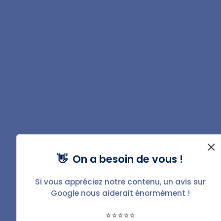
Partager
👋 On a besoin de vous !
Rédigé par
Thomas
Girodon
Si vous appréciez notre contenu, un avis sur
Après 10 années à exercer en tant que
Google nous aiderait énormément !
Chargé de Gestion Locative puis
⭐⭐⭐⭐⭐