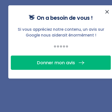
👋 On a besoin de vous !
Si vous appréciez notre contenu, un avis sur
Téléchargez la fiche
Google nous aiderait énormément !
PDF de ce guide
⭐⭐⭐⭐⭐
Donner mon avis
Télécharger
Partager