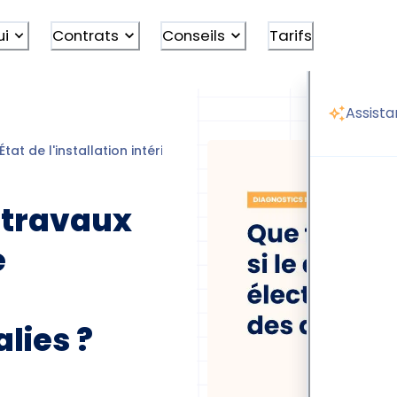
ui
Contrats
Conseils
Tarifs
Assista
État de l'installation intérieure électricité & gaz
Diagnostic
 travaux
e
lies ?