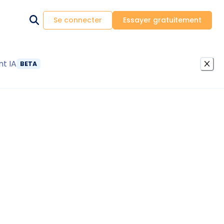
Se connecter
Essayer gratuitement
nt IA
BETA
 électrique anomalies location