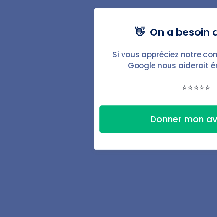
Avis d'échéance de loyer
👋 On a besoin d
Augmentation du loyer
Si vous appréciez notre con
Lettre pour impayés
Google nous aiderait 
⭐⭐⭐⭐⭐
Fonctionnalités
Baux & documents
Donner mon av
État des lieux
Automatisations
Signature électronique
Espace locataire