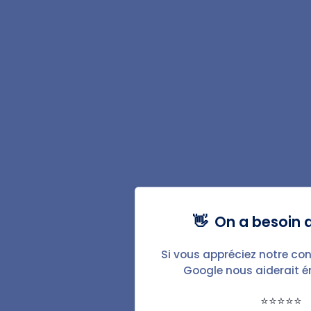
Excellent
|
4.6
sur
2 676
avis
Contrats de location
Bail de location meublée
Bail de location vide
Bail mobilité
Bail étudiant
👋 On a besoin d
Bail de colocation
Bail de stationnement
Si vous appréciez notre con
Google nous aiderait 
Documents locatifs
⭐⭐⭐⭐⭐