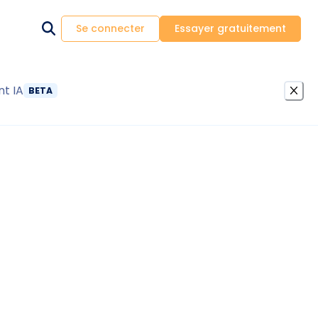
Se connecter
Essayer gratuitement
nt IA
BETA
accord proprietaire