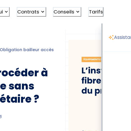
ui
Contrats
Conseils
Tarifs
Assista
Obligation bailleur accès internet
Installation fibre sans 
procéder à
bre sans
étaire ?
5