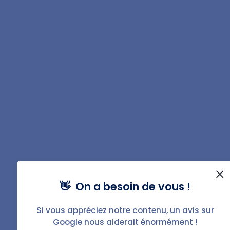
L’estimation du bénéfice ou de la perte fiscale liée à la
location dépend du taux marginal d’imposition à l’IR et
de celui de la société.
Plus les revenus du chef d'entreprise sont élevés, moins
la mise en location du logement représente un
avantage fiscal. Par ailleurs, plus le résultat fiscal de la
société est important, plus la location d'une partie du
domicile est intéressante.
FAQ
Comment déclarer les revenus d’une
👋 On a besoin de vous !
location d'une partie de sa résidence
principale ?
Si vous appréciez notre contenu, un avis sur
Les revenus fonciers liés à la location d’une partie de sa
Google nous aiderait énormément !