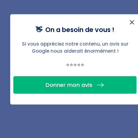
votre bien ?
Avec BailFacile, c'est simple,
👋 On a besoin de vous !
efficace et sans stress.
Si vous appréciez notre contenu, un avis sur
Google nous aiderait énormément !
Gérer mon bien
⭐⭐⭐⭐⭐
Donner mon avis
Téléchargez la fiche
PDF de ce guide