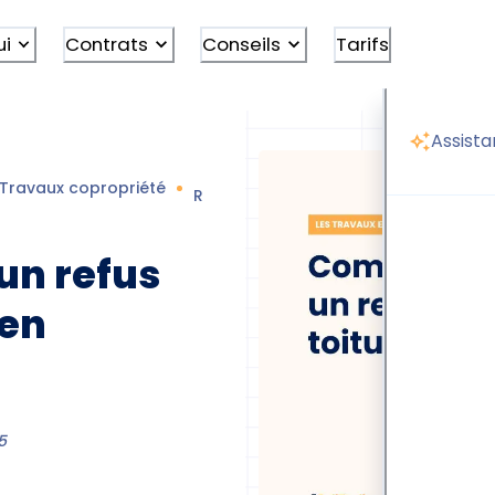
ui
Contrats
Conseils
Tarifs
Assista
Travaux copropriété
Refus copropriété travaux toiture
un refus
 en
5