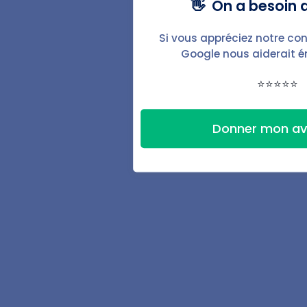
👋 On a besoin d
Augmentation du loyer
Si vous appréciez notre con
Lettre pour impayés
Google nous aiderait 
Fonctionnalités
⭐⭐⭐⭐⭐
Baux & documents
Donner mon av
État des lieux
Automatisations
Signature électronique
Espace locataire
Suivi des finances